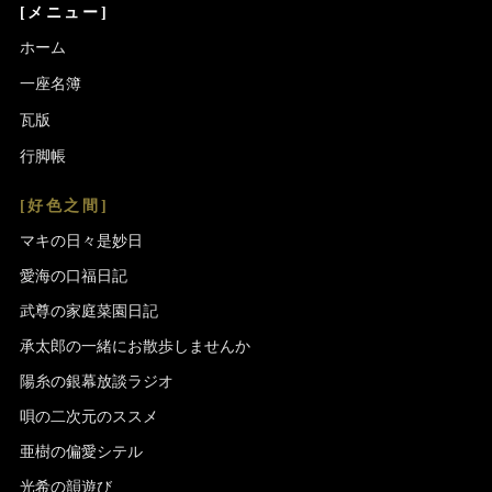
[メニュー]
ホーム
一座名簿
瓦版
行脚帳
[好色之間]
マキの日々是妙日
愛海の口福日記
武尊の家庭菜園日記
承太郎の一緒にお散歩しませんか
陽糸の銀幕放談ラジオ
唄の二次元のススメ
亜樹の偏愛シテル
光希の韻遊び