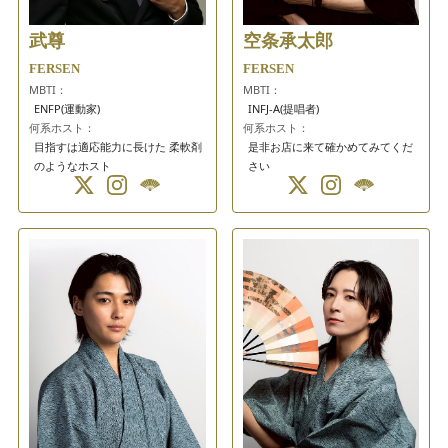
武尊
空条承太郎
FERSEN
FERSEN
MBTI：
MBTI：
ENFP(運動家)
INFJ-A(提唱者)
何系ホスト：
何系ホスト：
目指すは適応能力に長けた 柔軟剤
是非お店に来て確かめてみてくだ
のようなホスト
さい