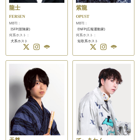
龍士
紫龍
FERSEN
OPUST
MBTI：
MBTI：
ISFP(冒険家)
ENFP(広報運動家)
何系ホスト：
何系ホスト：
犬系ホスト
短歌系ホスト