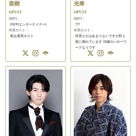
亜樹
光希
OPUST
OPUST
MBTI：
MBTI：
ESFP(エンターテイナー)
???
何系ホスト：
何系ホスト：
飲み屋系ホスト
何系とかはあまりないですが村上
龍に憧れています 33歳のハローワ
ークなうです