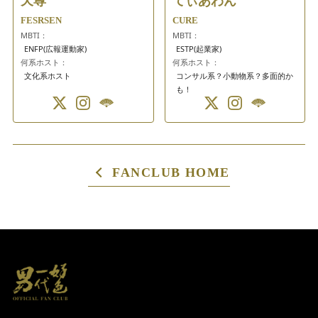
天尊
てぃあわん
FESRSEN
CURE
MBTI：
MBTI：
ENFP(広報運動家)
ESTP(起業家)
何系ホスト：
何系ホスト：
文化系ホスト
コンサル系？小動物系？多面的か
も！
FANCLUB HOME