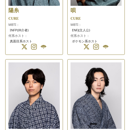
陽糸
唄
CURE
CURE
MBTI：
MBTI：
INFP(仲介者)
ENFJ(主人公)
何系ホスト：
何系ホスト：
真面目系ホスト
ポケモン系ホスト