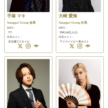
手塚 マキ
大崎 愛海
Smappa! Group 会長
Smappa! Group 社長
MBTI：
MBTI：
???
ENFJ-A(主人公)
何系ホスト：
何系ホスト：
北方謙三スタイル
アイスベイビー系ホスト