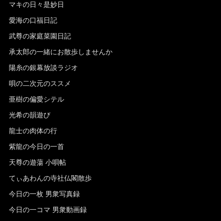
マキの日々是妙日
愛海の口福日記
武尊の家庭菜園日記
承太郎の一緒にお散歩しませんか
陽糸の銀幕放談ラジオ
唄の二次元のススメ
亜樹の偏愛シテル
光希の韻遊び
龍士の肉体の行
紫龍の今日の一首
天尊の遊蕩 小唄帖
てぃあわんの寺社仏閣散歩
今日の一枚 男衆写真録
今日の一コマ 男衆動画録