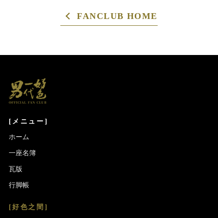
FANCLUB HOME
[メニュー]
ホーム
一座名簿
瓦版
行脚帳
[好色之間]