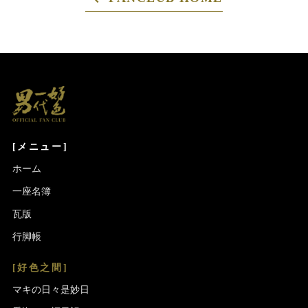
[メニュー]
ホーム
一座名簿
瓦版
行脚帳
[好色之間]
マキの日々是妙日