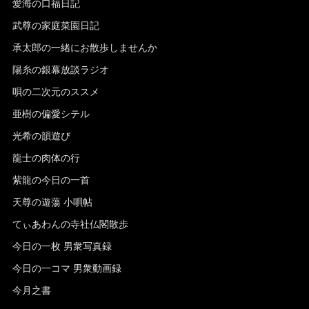
愛海の口福日記
武尊の家庭菜園日記
承太郎の一緒にお散歩しませんか
陽糸の銀幕放談ラジオ
唄の二次元のススメ
亜樹の偏愛シテル
光希の韻遊び
龍士の肉体の行
紫龍の今日の一首
天尊の遊蕩 小唄帖
てぃあわんの寺社仏閣散歩
今日の一枚 男衆写真録
今日の一コマ 男衆動画録
今月之書