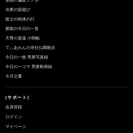
光希の韻遊び
龍士の肉体の行
紫龍の今日の一首
天尊の遊蕩 小唄帖
てぃあわんの寺社仏閣散歩
今日の一枚 男衆写真録
今日の一コマ 男衆動画録
今月之書
[サポート]
会員登録
ログイン
マイページ