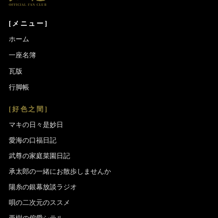
[メニュー]
ホーム
一座名簿
瓦版
行脚帳
[好色之間]
マキの日々是妙日
愛海の口福日記
武尊の家庭菜園日記
承太郎の一緒にお散歩しませんか
陽糸の銀幕放談ラジオ
唄の二次元のススメ
亜樹の偏愛シテル