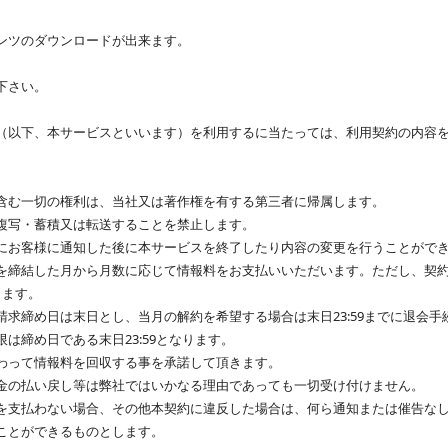
ンツのダウンロードが出来ます。
下さい。
（以下、本サービスといいます）を利用するに当たっては、利用契約の内容
含む一切の権利は、当社又は著作権を有する第三者に帰属します。
複写・蓄積又は転送することを禁止します。
にお客様に通知した後に本サービスを終了したり内容の変更を行うことがで
を締結した月から月数に応じて情報料をお支払いいただいます。ただし、契
きます。
求締め日は末日とし、当月の解約を希望する場合は末日23:59までに退会
は締め日である末日23:59となります。
わって情報料を回収する事を承諾して頂きます。
金の払い戻し等は弊社ではいかなる理由であっても一切受け付けません。
を支払わない場合、その他本契約に違反した場合は、何ら通知または催告な
ことができるものとします。