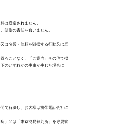
報料は返還されません。
切、賠償の責任を負いません。
傷又は名誉・信頼を毀損する行動又は反
を得ることなく、「ご案内」その他で掲
以下のいずれかの事由が生じた場合に
の間で解決し、お客様は携帯電話会社に
判所」又は「東京簡易裁判所」を専属管