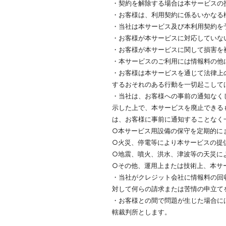
・契約を解除する場合は本サービスの
・お客様は、利用契約に係るいかなる
・当社は本サービス及び本利用契約を
・お客様が本サービスに対応していな
・お客様が本サービスに関して損害を
・本サービスのご利用には情報料の他
・お客様は本サービスを通じて法律上
するおそれのある行動を一切起こして
・当社は、お客様への事前の通知なく
示した上で、本サービスを廃止できる
は、お客様に事前に通知することなく
○本サービス用設備の保守を定期的に
○火災、停電等により本サービスの提
○地震、噴火、洪水、津波等の天災に
○その他、運用上または技術上、本サ
・当社がクレジット会社に情報料の回
対して何らの請求または苦情の申立て
・お客様との間で問題が生じた場合に
轄裁判所とします。