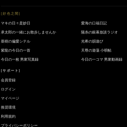
[好色之間]
マキの日々是妙日
愛海の口福日記
承太郎の一緒にお散歩しませんか
陽糸の銀幕放談ラジオ
亜樹の偏愛シテル
光希の韻遊び
紫龍の今日の一首
天尊の遊蕩 小唄帖
今日の一枚 男衆写真録
今日の一コマ 男衆動画録
[サポート]
会員登録
ログイン
マイページ
推奨環境
利用規約
プライバシーポリシー