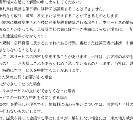
携帯端末を通じて解除の申し出をしてください。
権利又は義務も第三者に移転又は譲渡することはできません。
予告なく改訂、追加、変更または廃止することができるものとします。
い端末に機種変更された後に利用契約を解除される場合も、本サービスの情
被ることがあっても、天災等当社の責に帰すべき事由によらない場合は、一
に別途通信料がかかります。
の規制、公序良俗に反するおそれのある行動、当社または第三者の誹謗、中
はならないものとします。
して、本サービスの内容を変更することがあります。当社は、お客様の承諾
ものとし、お客様はこれをあらかじめ了承しているものとします。当社は、
一時的に本サービスを中断することがあります。
また緊急に行う必要がある場合
供ができなくなった場合
より本サービスの提供ができなくなった場合
ービスの一時的な中断を必要とする場合
収代行を委託した場合でも、情報料に係わる争いについては、お客様と当社
を行わないものとします。
は、誠意を持って協議する事としますが、解決しない場合には「東京地方裁