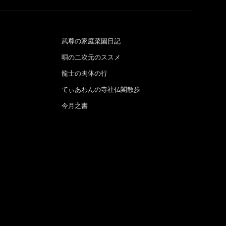
武尊の家庭菜園日記
唄の二次元のススメ
龍士の肉体の行
てぃあわんの寺社仏閣散歩
今月之書